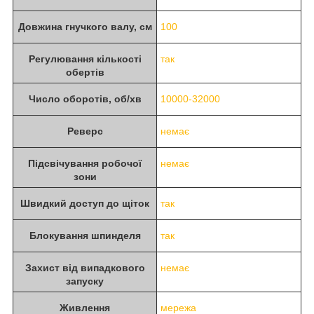
Довжина гнучкого валу, см
100
Регулювання кількості
так
обертів
Число оборотів, об/хв
10000-32000
Реверс
немає
Підсвічування робочої
немає
зони
Швидкий доступ до щіток
так
Блокування шпинделя
так
Захист від випадкового
немає
запуску
Живлення
мережа