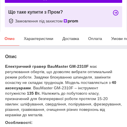
Що таке купити з Пром?
Замовлення під захистом
Опис
Характеристики
Доставка
Оплата
Умови п
Опис
Електричний гравер BauMaster GM-2310F
має
регулювання обертів, що дозволяє вибрати оптимальний
режим роботи. Завдяки блокуванню шпинделя, замінити
оснастку не складає труднощів. Модель поставляється з
40
аксесуарами
. BauMaster GM-2310F – інструмент
потужністю
135 Вт.
Належить до побутового класу,
призначений для безперервної роботи протягом 15-20
хвилин: шліфування, свердління, полірування, фрезерування,
різання, гравіювання, очищення різних поверхонь від
кераміки до металів.
Особливості: