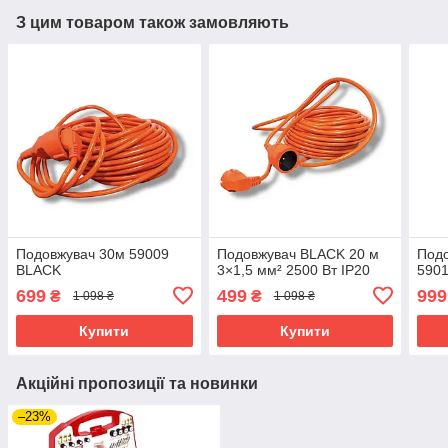
З цим товаром також замовляють
Подовжувач 30м 59009
Подовжувач BLACK 20 м
Под
BLACK
3×1,5 мм² 2500 Вт IP20
590
699
499
999
₴
₴
1 098 ₴
1 098 ₴
Купити
Купити
Акційні пропозиції та новинки
–23%