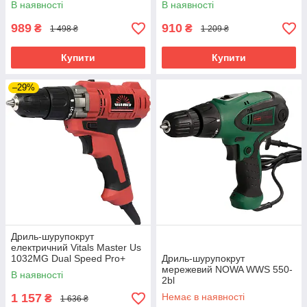
В наявності
В наявності
989
910
₴
₴
1 498 ₴
1 209 ₴
Купити
Купити
–29%
Дриль-шурупокрут
електричний Vitals Master Us
1032MG Dual Speed Pro+
Дриль-шурупокрут
мережевий NOWA WWS 550-
В наявності
2bl
1 157
Немає в наявності
₴
1 636 ₴