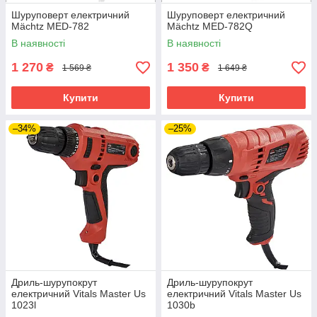
Шуруповерт електричний
Шуруповерт електричний
Mächtz MED-782
Mächtz MED-782Q
В наявності
В наявності
1 270
1 350
₴
₴
1 569 ₴
1 649 ₴
Купити
Купити
–34%
–25%
Дриль-шурупокрут
Дриль-шурупокрут
електричний Vitals Master Us
електричний Vitals Master Us
1023l
1030b