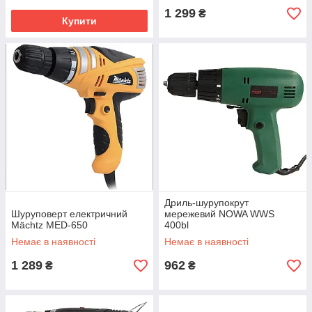
1 299
₴
Купити
Дриль-шурупокрут
Шуруповерт електричний
мережевий NOWA WWS
Mächtz MED-650
400bl
Немає в наявності
Немає в наявності
1 289
962
₴
₴