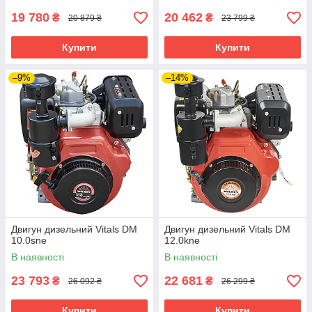
19 780
20 462
₴
₴
20 879 ₴
23 799 ₴
Купити
Купити
–9%
–14%
Двигун дизельний Vitals DM
Двигун дизельний Vitals DM
10.0sne
12.0kne
В наявності
В наявності
23 793
22 681
₴
₴
26 092 ₴
26 299 ₴
Купити
Купити