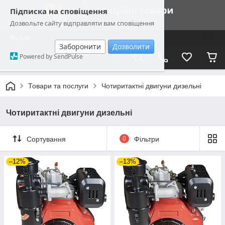
Підписка на сповіщення
Дозвольте сайту відправляти вам сповіщення
Rebel
Заборонити
Дозволити
Powered by SendPulse
Товари та послуги
Чотиритактні двигуни дизельні
Чотиритактні двигуни дизельні
Сортування
0
Фільтри
–12%
–13%