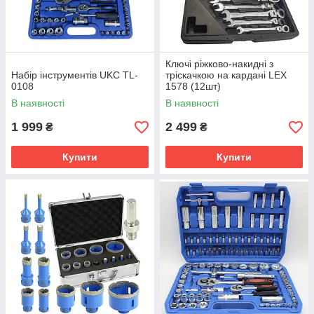
Ключі ріжково-накидні з
Набір інструментів UKC TL-
тріскачкою на кардані LEX
0108
1578 (12шт)
В наявності
В наявності
1 999
2 499
₴
₴
Купити
Купити