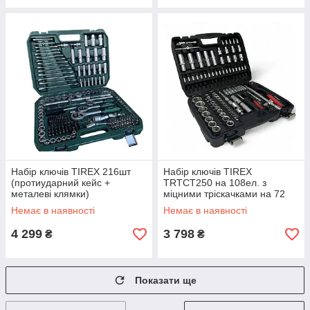
Набір ключів TIREX 216шт
Набір ключів TIREX
(протиударний кейс +
TRTCT250 на 108ел. з
металеві клямки)
міцними тріскачками на 72
зуби
Немає в наявності
Немає в наявності
4 299
3 798
₴
₴
Показати ще