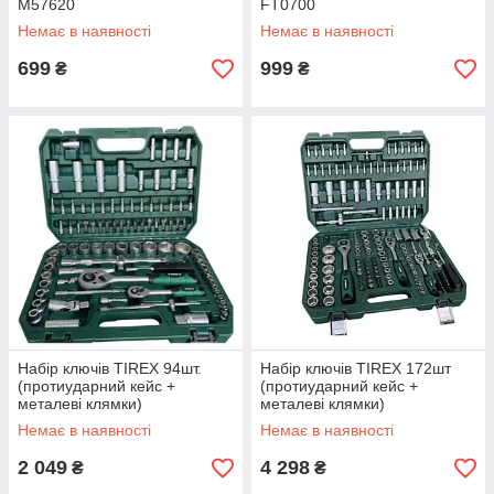
M57620
FT0700
Немає в наявності
Немає в наявності
699
999
₴
₴
Набір ключів TIREX 94шт.
Набір ключів TIREX 172шт
(протиударний кейс +
(протиударний кейс +
металеві клямки)
металеві клямки)
Немає в наявності
Немає в наявності
2 049
4 298
₴
₴