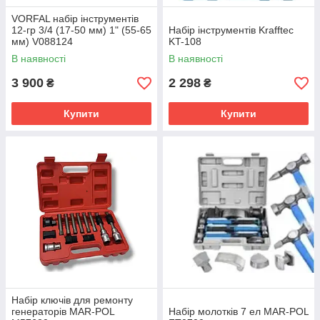
VORFAL набір інструментів
12-гр 3/4 (17-50 мм) 1" (55-65
Набір інструментів Krafftec
мм) V088124
KT-108
В наявності
В наявності
3 900
2 298
₴
₴
Купити
Купити
Набір ключів для ремонту
генераторів MAR-POL
Набір молотків 7 ел MAR-POL