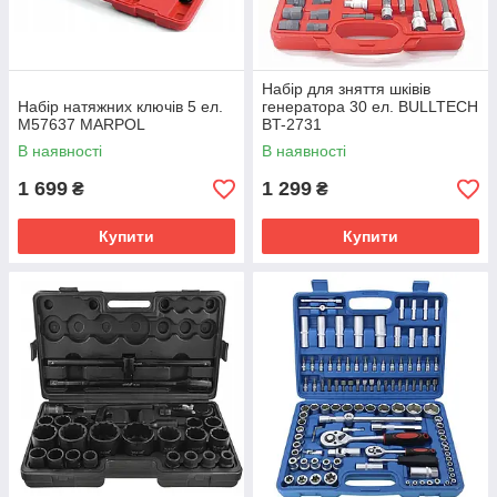
Набір для зняття шківів
Набір натяжних ключів 5 ел.
генератора 30 ел. BULLTECH
М57637 MARPOL
BT-2731
В наявності
В наявності
1 699
1 299
₴
₴
Купити
Купити