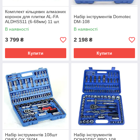
Комплект кільцевих алмазних
коронок для плитки AL-FA
Набір інструментів Domotec
ALDHSS11 (6-68мм) 11 шт.
DM-108
В наявності
В наявності
3 799
2 198
₴
₴
Купити
Купити
Набір інструментів 108шт
Набір інструментів
ONEX OX-250M
DOMOTEC PRO-108