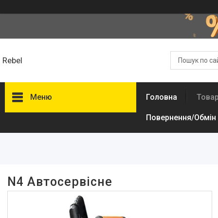
Rebel
Меню
Головна
Товар
Повернення/Обмін
Фільтри
Ціна
Наявність
N4 Автосервісне
В наявності
1