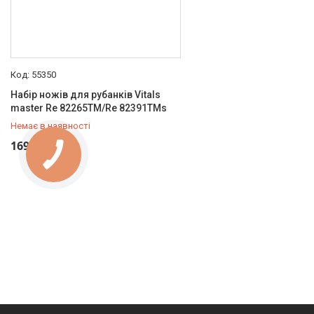
55350
Набір ножів для рубанків Vitals
master Re 82265TM/Re 82391TMs
Немає в наявності
+380 (93) 434-61-54
169 ₴