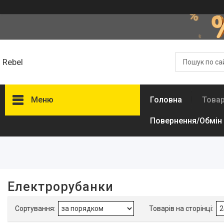
Rebel
Меню
Головна
Товар
Повернення/Обмін
Фільтри
Ціна
Наявність
Електрорубанки
В наявності
14
Акція