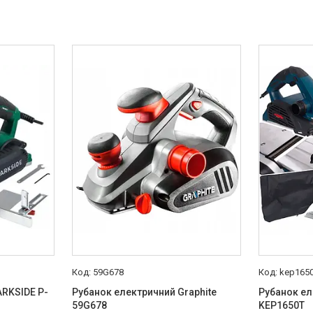
59G678
kep1650
ARKSIDE P-
Рубанок електричний Graphite
Рубанок ел
59G678
KEP1650T