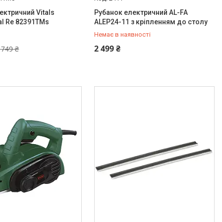
ектричний Vitals
Рубанок електричний AL-FA
al Re 82391TMs
ALEP24-11 з кріпленням до столу
Немає в наявності
+380 (93) 434-61-54
2 499 ₴
 749 ₴