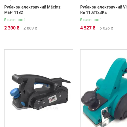
Рубанок електричний Mächtz
Рубанок електричний Vit
MEP‑1182
Re 110312SKs
В наявності
В наявності
2 390 ₴
4 527 ₴
2 889 ₴
5 626 ₴