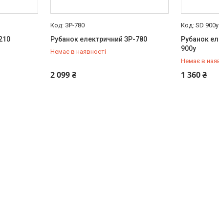
ЗР-780
SD 900y
210
Рубанок електричний ЗР-780
Рубанок е
900y
Немає в наявності
Немає в ная
+380 (93) 434-61-54
+380 (93) 
2 099 ₴
1 360 ₴