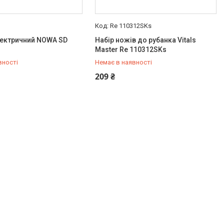
Re 110312SKs
лектричний NOWA SD
Набір ножів до рубанка Vitals
Master Re 110312SKs
вності
Немає в наявності
434-61-54
+380 (93) 434-61-54
209 ₴