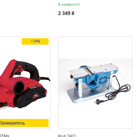
В наявності
2 349 ₴
–19%
Залишилось
91TMs
2411