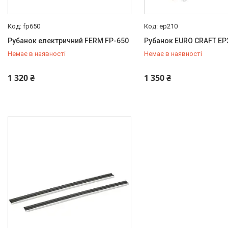
fp650
ep210
Рубанок електричний FERM FP-650
Рубанок EURO CRAFT EP
Немає в наявності
Немає в наявності
+380 (93) 434-61-54
+380 (93) 434-61-54
1 320 ₴
1 350 ₴