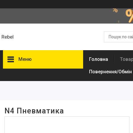
Rebel
Меню
Головна
Товар
Повернення/Обмін
Фільтри
Ціна
Наявність
N4 Пневматика
В наявності
1