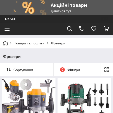
Rebel
Товари та послуги
Фрезери
Фрезери
Сортування
0
Фільтри