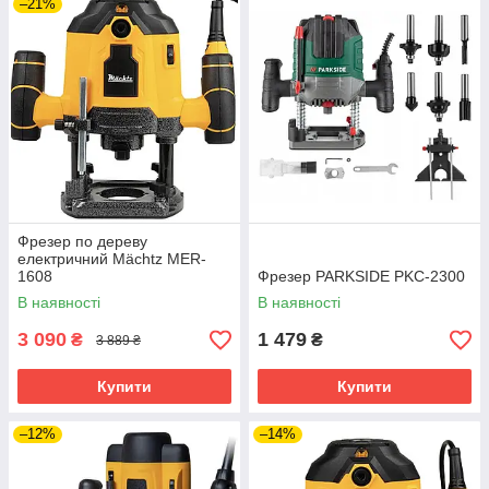
–21%
Фрезер по дереву
електричний Mächtz MER-
1608
Фрезер PARKSIDE PKC-2300
В наявності
В наявності
3 090
1 479
₴
₴
3 889 ₴
Купити
Купити
–12%
–14%