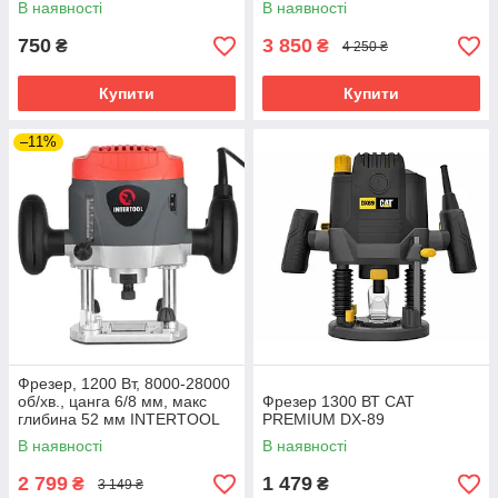
В наявності
В наявності
750
3 850
₴
₴
4 250 ₴
Купити
Купити
–11%
Фрезер, 1200 Вт, 8000-28000
об/хв., цанга 6/8 мм, макс
Фрезер 1300 ВТ CAT
глибина 52 мм INTERTOOL
PREMIUM DX-89
DT-0950
В наявності
В наявності
2 799
1 479
₴
₴
3 149 ₴