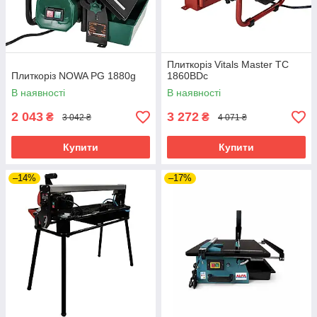
Плиткоріз Vitals Master TC
Плиткоріз NOWA PG 1880g
1860BDc
В наявності
В наявності
2 043
3 272
₴
₴
3 042 ₴
4 071 ₴
Купити
Купити
–14%
–17%