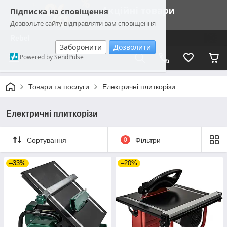
Підписка на сповіщення
Дозвольте сайту відправляти вам сповіщення
Rebel
Заборонити
Дозволити
Powered by SendPulse
Товари та послуги
Електричні плиткорізи
Електричні плиткорізи
Сортування
0
Фільтри
–33%
–20%