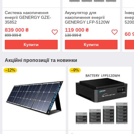
Система накопичення
Акумулятор для
Інве
енергії GENERGY GZE-
накопичення енергії
енер
35852
GENERGY LFP-5120W
5200
5120 Вт
839 000
119 000
₴
₴
60 
899 999 ₴
130 999 ₴
Купити
Купити
Акційні пропозиції та новинки
–12%
–9%