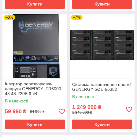
Купити
Купити
–8%
–7%
Інвертор перетворювач
Система накопичення енергії
напруги GENERGY IFR6000-
GENERGY GZE-56352
48 48-220В 6 кВт
В наявності
В наявності
1 249 000
₴
59 990
₴
64 999 ₴
1 349 000 ₴
Купити
Купити