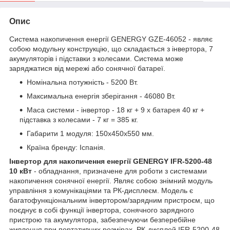
Опис
Система накопичення енергії GENERGY GZE-46052 - являє
собою модульну конструкцію, що складається з інвертора, 7
акумуляторів і підставки з колесами. Система може
заряджатися від мережі або сонячної батареї.
Номінальна потужність - 5200 Вт.
Максимальна енергія зберігання - 46080 Вт.
Маса системи - інвертор - 18 кг + 9 х батарея 40 кг +
підставка з колесами - 7 кг = 385 кг.
Габарити 1 модуля: 150х450х550 мм.
Країна бренду: Іспанія.
Інвертор для накопичення енергії GENERGY IFR-5200-48
10 кВт
- обладнання, призначене для роботи з системами
накопичення сонячної енергії. Являє собою знімний модуль
управління з комунікаціями та РК-дисплеєм. Модель є
багатофункціональним інвертором/зарядним пристроєм, що
поєднує в собі функції інвертора, сонячного зарядного
пристрою та акумулятора, забезпечуючи безперебійне
живлення при портативних розмірах. РК-дисплей IFR-5200-48