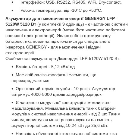
Інтерфейси: USB, RS232, RS485, WiFi, Dry-contact.
Робоча температура: від -10°С до +50°С.
Акумулятор для накопичення енергії GENERGY LFP-
5120W 5120 Вт
(у комплекті 9 одиниць) - є частиною системи
накопичення електроенергії (може бути частиною побутової
сонячної електростанції). Являє собою стекируовану
батарею, яка повинна підключатися до спеціального
інвертора GENERGY - для накопичення і віддачі
електроенергії.
Особливості акумулятора Дженерджі LFP-5120W 5120 Вт:
Ємність батареї - 5,12 кВт/год.
Має літій-залізо-фосфатні елементи, що
перезаряджаються,
Орієнтовний термін служби - 10 років. Акумулятор
витримує 4000-5000 циклів зарядок/розрядок.
Є частиною модульної конструкції з можливістю
масштабування. Мінімальна кількість таких батарей-
модулів у системі накопичення енергії - від 2 шт. Таким
чином, користувач може розраховувати на ємність
акумуляторної системи від 10,24 кВт до 25,6 кВт.
Наявність вбудованої інтелектуальної системи, яка