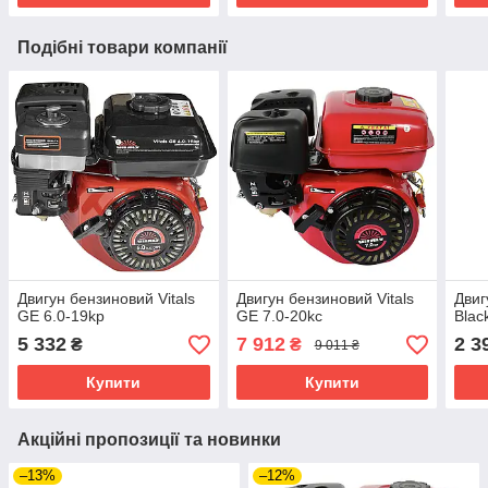
Подібні товари компанії
Двигун бензиновий Vitals
Двигун бензиновий Vitals
Двиг
GE 6.0-19kp
GE 7.0-20kc
Blac
5 332
7 912
2 3
₴
₴
9 011 ₴
Купити
Купити
Акційні пропозиції та новинки
–13%
–12%