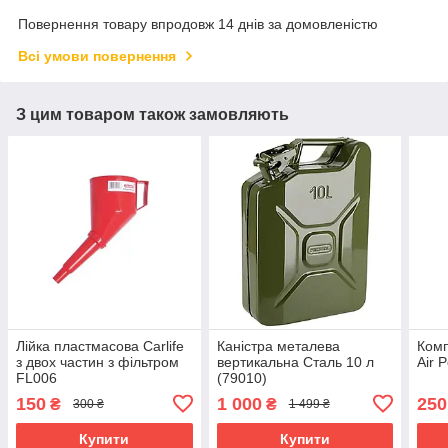
Повернення товару впродовж 14 днів за домовленістю
Всі умови повернення
З цим товаром також замовляють
Лійка пластмасова Carlife
Каністра металева
Комп
з двох частин з фільтром
вертикальна Сталь 10 л
Air 
FL006
(79010)
150
1 000
250
₴
₴
300 ₴
1 499 ₴
Купити
Купити