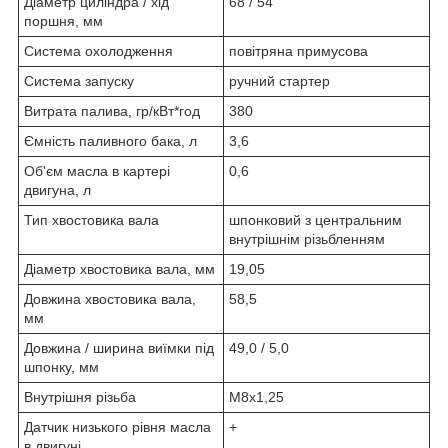
Діаметр циліндра / хід
68 / 54
поршня, мм
Система охолодження
повітряна примусова
Система запуску
ручний стартер
Витрата палива, гр/кВт*год
380
Ємність паливного бака, л
3,6
Об'єм масла в картері
0,6
двигуна, л
Тип хвостовика вала
шпонковий з центральним
внутрішнім різьбленням
Діаметр хвостовика вала, мм
19,05
Довжина хвостовика вала,
58,5
мм
Довжина / ширина виїмки під
49,0 / 5,0
шпонку, мм
Внутрішня різьба
M8х1,25
Датчик низького рівня масла
+
в двигуні