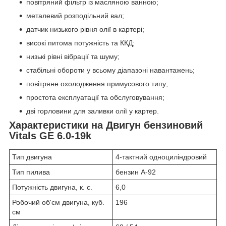
повітряний фільтр із масляною ванною;
металевий розподільний вал;
датчик низького рівня олії в картері;
високі питома потужність та ККД;
низькі рівні вібрації та шуму;
стабільні обороти у всьому діапазоні навантажень;
повітряне охолодження примусового типу;
простота експлуатації та обслуговування;
дві горловини для заливки олії у картер.
Характеристики на Двигун бензиновий
Vitals GE 6.0-19k
Тип двигуна
4-тактний одноциліндровий
Тип пилива
бензин А-92
Потужність двигуна, к. с.
6,0
Робочий об'єм двигуна, куб.
196
см