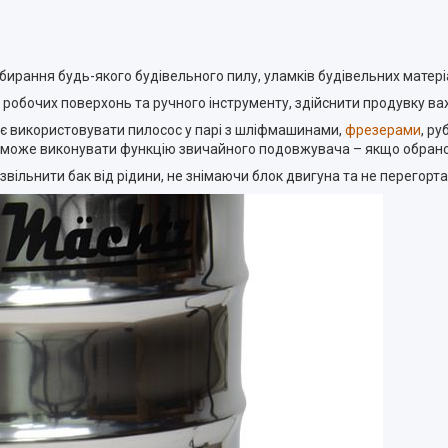
рання будь-якого будівельного пилу, уламків будівельних матеріал
 робочих поверхонь та ручного інструменту, здійснити продувку ва
є використовувати пилосос у парі з шліфмашинами,
фрезерами
, р
на може виконувати функцію звичайного подовжувача – якщо обран
вільнити бак від рідини, не знімаючи блок двигуна та не перегорт