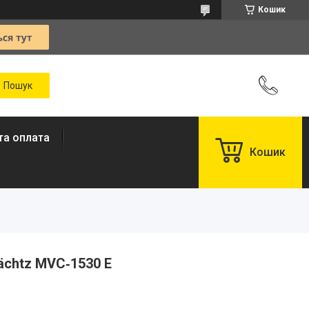
Кошик
та оплата
Кошик
ächtz MVC‑1530 Е