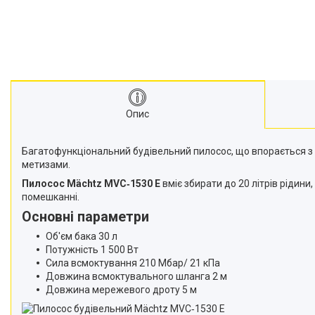
Опис
Багатофункціональний будівельний пилосос, що впорається з 
метизами.
Пилосос Mächtz MVC‑1530 E
вміє збирати до 20 літрів рідини
помешканні.
Основні параметри
Об'єм бака 30 л
Потужність 1 500 Вт
Сила всмоктування 210 Мбар/ 21 кПа
Довжина всмоктувального шланга 2 м
Довжина мережевого дроту 5 м