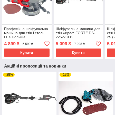
Професійна шліфувальна
Шлiфувальна машина для
Шлі
машина для стін і стель
стiн жираф FORTE DS-
стін
LEX Польща
225-VCLВ
25 (2
1700W(LXDWS17)
4 899
5 099
5 0
₴
₴
5 599 ₴
7 098 ₴
Купити
Купити
Акційні пропозиції та новинки
–28%
–15%