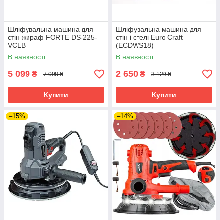
Шлiфувальна машина для
Шліфувальна машина для
стiн жираф FORTE DS-225-
стін і стелі Euro Craft
VCLВ
(ECDWS18)
В наявності
В наявності
5 099
2 650
₴
₴
7 098 ₴
3 129 ₴
Купити
Купити
–15%
–14%