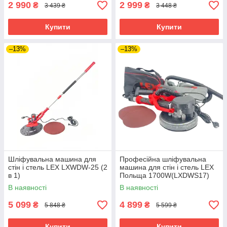
2 990
2 999
₴
₴
3 439 ₴
3 448 ₴
Купити
Купити
–13%
–13%
Шліфувальна машина для
Професійна шліфувальна
стін і стель LEX LXWDW-25 (2
машина для стін і стель LEX
в 1)
Польща 1700W(LXDWS17)
В наявності
В наявності
5 099
4 899
₴
₴
5 848 ₴
5 599 ₴
Купити
Купити