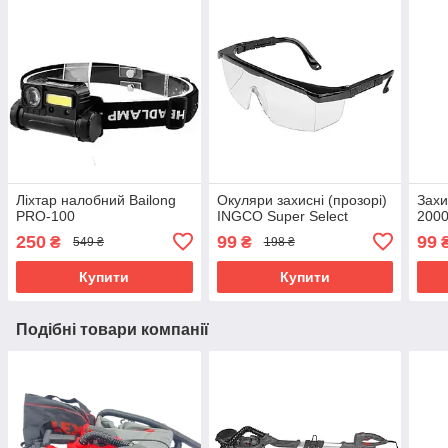
Ліхтар налобний Bailong
Окуляри захисні (прозорі)
Захи
PRO-100
INGCO Super Select
200
250
99
99
₴
₴
549 ₴
198 ₴
Купити
Купити
Подібні товари компанії