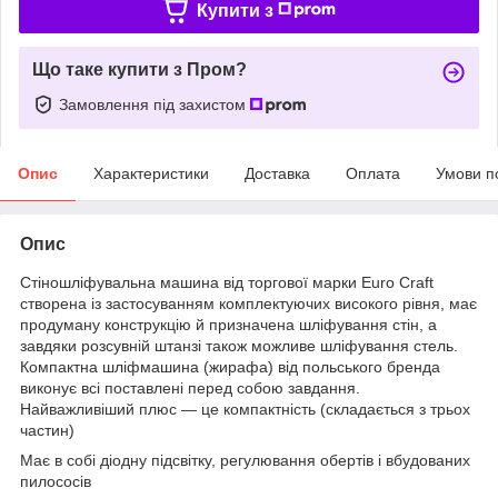
Купити з
Що таке купити з Пром?
Замовлення під захистом
Опис
Характеристики
Доставка
Оплата
Умови п
Опис
Стіношліфувальна машина від торгової марки Euro Craft
створена із застосуванням комплектуючих високого рівня, має
продуману конструкцію й призначена шліфування стін, а
завдяки розсувній штанзі також можливе шліфування стель.
Компактна шліфмашина (жирафа) від польського бренда
виконує всі поставлені перед собою завдання.
Найважливіший плюс — це компактність (складається з трьох
частин)
Має в собі діодну підсвітку, регулювання обертів і вбудованих
пилососів