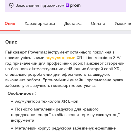
Замовлення під захистом
Опис
Характеристики
Доставка
Оплата
Умови п
Опис
Гайковерт
Powermat інструмент останнього покоління з
новими унікальними
акумуляторами
XR Li-ion місткістю 3 А/
год призначений для професійних робіт. Гайковерт створений
на базі нових інтелектуальних літій-іонних батарей серії XR,
спеціально розроблених для ефективного та швидкого
виконання роботи.
Ергономічний дизайн і прогумована ручка
забезпечують зручність і комфорт користувача.
Особливості:
Акумулятори технології XR Li-ion
Повністю металевий редуктор для кращого
передавання енергії та збільшення терміну експлуатації
інструмента
Металевий корпус редуктора забезпечує ефективне