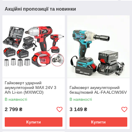
Акційні пропозиції та новинки
Гайковерт ударний
акумуляторний MAX 24V 3
Гайковерт акумуляторний
A/h Li-ion (MXIWCD)
безщітковий AL-FA ALCIW36V
В наявності
В наявності
2 799
3 149
₴
₴
Купити
Купити