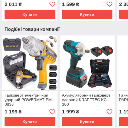
2 011
1 599
2 3
₴
₴
Купити
Купити
Подібні товари компанії
Гайковерт електричний
Акумуляторний гайковерт
Гайк
ударний POWERMAT PM-
ударний KRAFFTEC KC-
PAR
0836
300
1 199
1 999
1 1
₴
₴
Купити
Купити