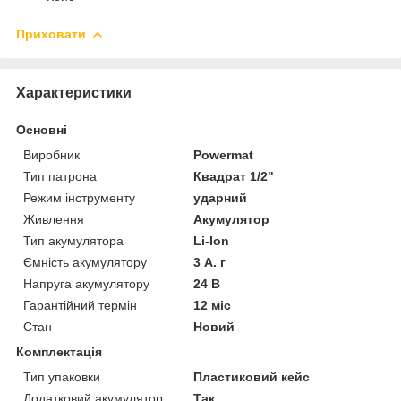
Приховати
Характеристики
Основні
Виробник
Powermat
Тип патрона
Квадрат 1/2"
Режим інструменту
ударний
Живлення
Акумулятор
Тип акумулятора
Li-Ion
Ємність акумулятору
3 А. г
Напруга акумулятору
24 В
Гарантійний термін
12 міс
Стан
Новий
Комплектація
Тип упаковки
Пластиковий кейс
Додатковий акумулятор
Так