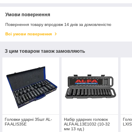
Умови повернення
Повернення товару впродовж 14 днів за домовленістю
Всі умови повернення
З цим товаром також замовляють
Головки ударні 35шт AL-
Набір ударних головок
Голо
FA ALIS35E
ALFA AL13E1032 (10-32
LXI
мм 13 од.)