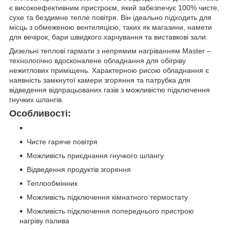
є високоефективним пристроєм, який забезпечує 100% чисте,
сухе та бездимне тепле повітря. Він ідеально підходить для
місць з обмеженою вентиляцією, таких як магазини, намети
для вечірок, бари швидкого харчування та виставкові зали.
Дизельні теплові гармати з непрямим нагріванням Master –
технологічно вдосконалене обладнання для обігріву
нежитлових приміщень. Характерною рисою обладнання є
наявність замкнутої камери згоряння та патрубка для
відведення відпрацьованих газів з можливістю підключення
гнучких шлангів.
Особливості:
Чисте гаряче повітря
Можливість приєднання гнучкого шлангу
Відведення продуктів згоряння
Теплообмінник
Можливість підключення кімнатного термостату
Можливість підключення попереднього пристрою
нагріву палива