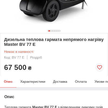
Дизельна теплова гармата непрямого нагріву
Master BV 77 E
Немає в наявності
Код: BV 77 E
Роздріб
67 500
₴
Опис
Характеристики
Доставка
Оплата
Умови п
Опис
Теплова гармата
Master BV 77 E
з відведенням димових газів