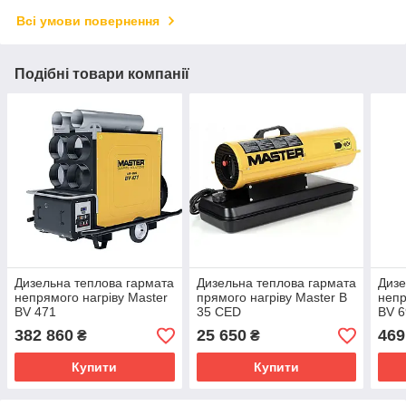
Всі умови повернення
Подібні товари компанії
Дизельна теплова гармата
Дизельна теплова гармата
Дизе
непрямого нагріву Master
прямого нагріву Master B
непр
BV 471
35 CED
BV 6
382 860
25 650
469
₴
₴
Купити
Купити