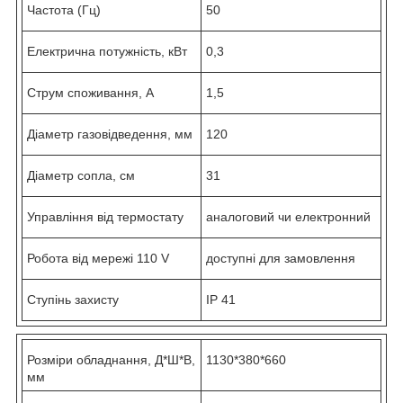
Частота (Гц)
50
Електрична потужність, кВт
0,3
Струм споживання, А
1,5
Діаметр газовідведення, мм
120
Діаметр сопла, см
31
Управління від термостату
аналоговий чи електронний
Робота від мережі 110 V
доступні для замовлення
Ступінь захисту
IP 41
Розміри обладнання, Д*Ш*В,
1130*380*660
мм