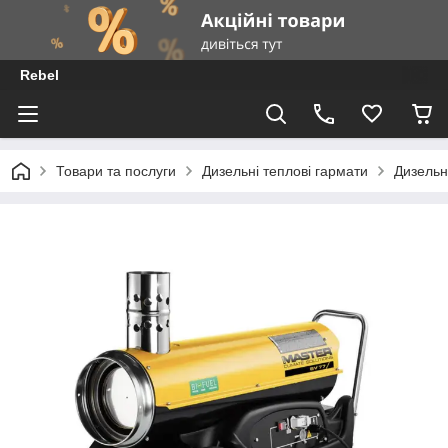
Rebel
Товари та послуги
Дизельні теплові гармати
Дизельн