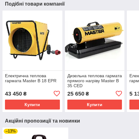
Подібні товари компанії
Електрична теплова
Дизельна теплова гармата
Елек
гармата Master B 18 EPR
прямого нагріву Master B
гарм
35 CED
43 450
25 650
5 1
₴
₴
Купити
Купити
Акційні пропозиції та новинки
–13%