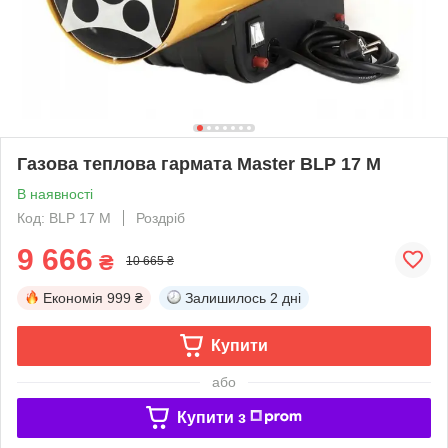
Газова теплова гармата Master BLP 17 M
В наявності
Код: BLP 17 M
Роздріб
9 666
₴
10 665 ₴
Економія
999 ₴
Залишилось
2 дні
Купити
або
Купити з