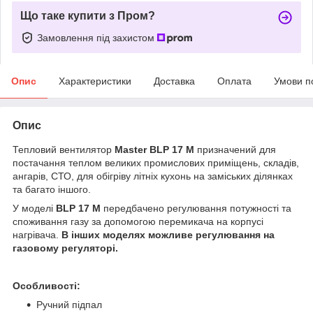
Що таке купити з Пром?
Замовлення під захистом
Опис
Характеристики
Доставка
Оплата
Умови п
Опис
Тепловий вентилятор
Master BLP 17 M
призначений для
постачання теплом великих промислових приміщень, складів,
ангарів, СТО, для обігріву літніх кухонь на заміських ділянках
та багато іншого.
У моделі
BLP 17 M
передбачено регулювання потужності та
споживання газу за допомогою перемикача на корпусі
нагрівача.
В інших моделях можливе регулювання на
газовому регуляторі.
Особливості:
Ручний підпал