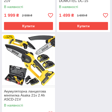
21V
DOMOTEC DC-15
В наявності
В наявності
1 999
1 499
₴
₴
2 598 ₴
1 699 ₴
Купити
Купити
–12%
Акумуляторна ланцюгова
мініпилка Asaka 21v 2 Ah
ASCD-21V
В наявності