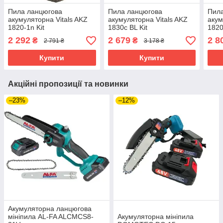
Пила ланцюгова
Пила ланцюгова
Пил
акумуляторна Vitals AKZ
акумуляторна Vitals AKZ
акум
1820-1n Kit
1830c BL Kit
1820
2 292
2 679
2 8
₴
₴
2 791 ₴
3 178 ₴
Купити
Купити
Акційні пропозиції та новинки
–23%
–12%
Акумуляторна ланцюгова
мініпила AL-FA ALCMCS8-
Акумуляторна мініпила