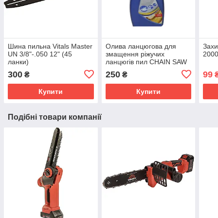
Шина пильна Vitals Master
Олива ланцюгова для
Захи
UN 3/8"-.050 12" (45
змащення ріжучих
200
ланки)
ланцюгів пил CHAIN SAW
ISO100; мінеральна,
300
250
99
₴
₴
каністра 1л "WERK"
Купити
Купити
Подібні товари компанії