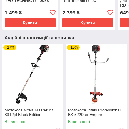
RED TECHNIC RT-0058
Red Technic RT20
для
RDT
1 499
2 399
649
₴
₴
Купити
Купити
Акційні пропозиції та новинки
–17%
–16%
Мотокоса Vitals Master BK
Мотокоса Vitals Professional
3312jd Black Edition
BK 5220ao Empire
В наявності
В наявності