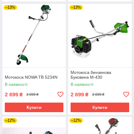
–13%
–13%
Мотокоса бензинова
Мотокоса NOWA TB 5234N
Буковина М-430
В наявності
В наявності
2 699
2 699
₴
₴
3 099 ₴
3 099 ₴
Купити
Купити
–12%
–12%