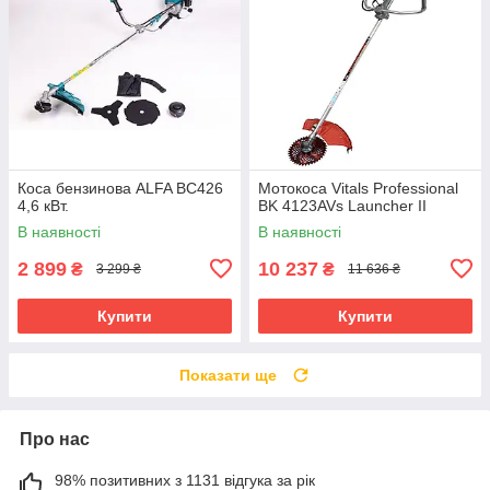
Коса бензинова ALFA BC426
Мотокоса Vitals Professional
4,6 кВт.
BK 4123AVs Launcher II
В наявності
В наявності
2 899
10 237
₴
₴
3 299 ₴
11 636 ₴
Купити
Купити
Показати ще
Про нас
98% позитивних з 1131 відгука за рік