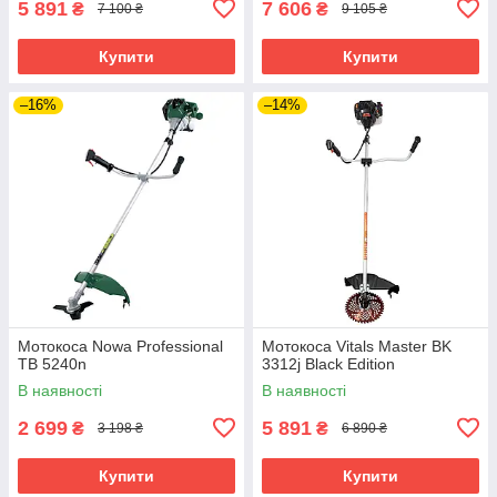
5 891
7 606
₴
₴
7 100 ₴
9 105 ₴
Купити
Купити
–16%
–14%
Мотокоса Nowa Professional
Мотокоса Vitals Master BK
TB 5240n
3312j Black Edition
В наявності
В наявності
2 699
5 891
₴
₴
3 198 ₴
6 890 ₴
Купити
Купити