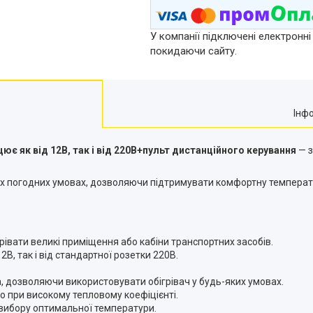
У компанії підключені електронні
покидаючи сайту.
Інф
є як від 12В, так і від 220В+пульт дистанційного керування
— з
ких погодних умовах, дозволяючи підтримувати комфортну температ
івати великі приміщення або кабіни транспортних засобів.
В, так і від стандартної розетки 220В.
 дозволяючи використовувати обігрівач у будь-яких умовах.
 при високому тепловому коефіцієнті.
вибору оптимальної температури.