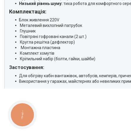
Низький рівень шуму:
тиха робота для комфортного сер
Комплектація:
Блок живлення 220V
Металевий вихлопний патрубок
Глушник
Повітряні гофровані канали (2 шт.)
Кругла решітка (дефлектор)
Монтажна пластина
Комплект хомутів
Кріпильний набір (болти, гайки, шайби)
Застосування:
Для обігріву кабін вантажівок, автобусів, кемперів, причеп
Використання у гаражах, майстернях або невеликих примі
КНОПКА
ЗВ'ЯЗКУ