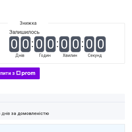
Залишилось
0
0
0
0
0
0
0
0
Днів
Годин
Хвилин
Секунд
пити з
4 днів
за домовленістю