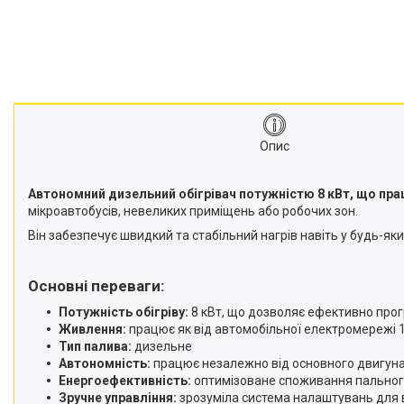
Опис
Автономний дизельний обігрівач потужністю 8 кВт, що працю
мікроавтобусів, невеликих приміщень або робочих зон.
Він забезпечує швидкий та стабільний нагрів навіть у будь-я
Основні переваги:
Потужність обігріву:
8 кВт, що дозволяє ефективно прогр
Живлення:
працює як від автомобільної електромережі 12
Тип палива:
дизельне
Автономність:
працює незалежно від основного двигуна,
Енергоефективність:
оптимізоване споживання пального
Зручне управління:
зрозуміла система налаштувань для 