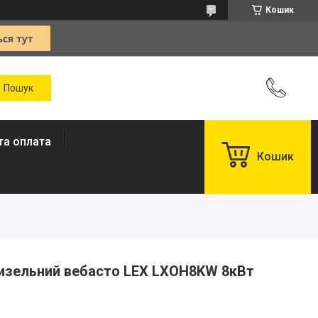
Кошик
та оплата
Кошик
дизельний вебасто LEX LXOH8KW 8кВт