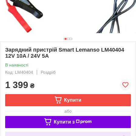
Зарядний пристрій Smart Lemanso LM40404
12V 10A / 24V 5A
В наявності
Код: LM40404
Роздріб
1 399
₴
Купити
або
Купити з