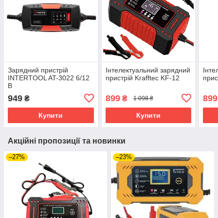
Зарядний пристрій
Інтелектуальний зарядний
Інте
INTERTOOL AT-3022 6/12
пристрій Krafftec KF-12
прис
В
949
899
899
₴
₴
1 098 ₴
Купити
Купити
Акційні пропозиції та новинки
–27%
–23%