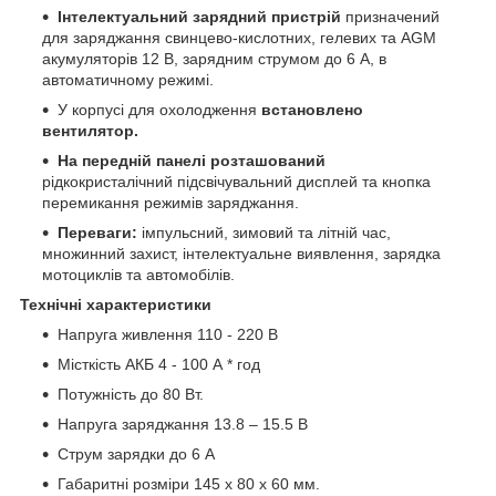
Інтелектуальний зарядний пристрій
призначений
для заряджання свинцево-кислотних, гелевих та AGM
акумуляторів 12 В, зарядним струмом до 6 А, в
автоматичному режимі.
У корпусі для охолодження
встановлено
вентилятор.
На передній панелі розташований
рідкокристалічний підсвічувальний дисплей та кнопка
перемикання режимів заряджання.
Переваги:
імпульсний, зимовий та літній час,
множинний захист, інтелектуальне виявлення, зарядка
мотоциклів та автомобілів.
Технічні характеристики
Напруга живлення 110 - 220 В
Місткість АКБ 4 - 100 А * год
Потужність до 80 Вт.
Напруга заряджання 13.8 – 15.5 В
Струм зарядки до 6 А
Габаритні розміри 145 х 80 х 60 мм.