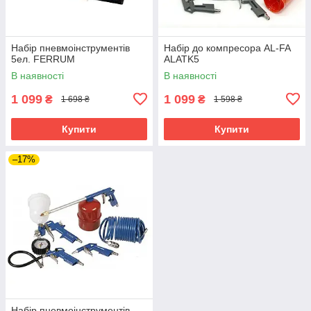
Набір пневмоінструментів
Набір до компресора AL-FA
5ел. FERRUM
ALATK5
В наявності
В наявності
1 099
1 099
₴
₴
1 698 ₴
1 598 ₴
Купити
Купити
–17%
Набір пневмоінструментів