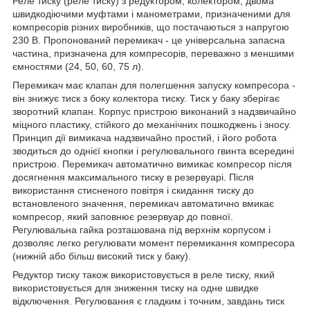
Реле тиску (реле тиску) з редуктором, колектором, двома
швидкодіючими муфтами і манометрами, призначеними для
компресорів різних виробників, що постачаються з напругою
230 В. Пропонований перемикач - це універсальна запасна
частина, призначена для компресорів, переважно з меншими
ємностями (24, 50, 60, 75 л).
Перемикач має клапан для полегшення запуску компресора -
він знижує тиск з боку колектора тиску. Тиск у баку зберігає
зворотний клапан. Корпус пристрою виконаний з надзвичайно
міцного пластику, стійкого до механічних пошкоджень і зносу.
Принцип дії вимикача надзвичайно простий, і його робота
зводиться до однієї кнопки і регулювального гвинта всередині
пристрою. Перемикач автоматично вимикає компресор після
досягнення максимального тиску в резервуарі. Після
використання стисненого повітря і скидання тиску до
встановленого значення, перемикач автоматично вмикає
компресор, який заповнює резервуар до повної.
Регулювальна гайка розташована під верхнім корпусом і
дозволяє легко регулювати момент перемикання компресора
(нижній або більш високий тиск у баку).
Редуктор тиску також використовується в реле тиску, який
використовується для зниження тиску на одне швидке
відключення. Регулювання є гладким і точним, завдань тиск