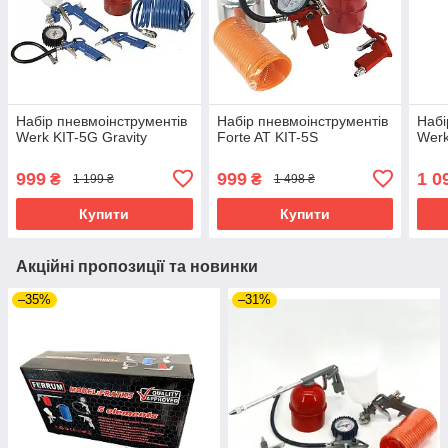
Набір пневмоінструментів
Набір пневмоінструментів
Набі
Werk KIT-5G Gravity
Forte AT KIT-5S
Werk
999
999
1 0
₴
₴
1 199 ₴
1 498 ₴
Купити
Купити
Акційні пропозиції та новинки
–35%
–31%