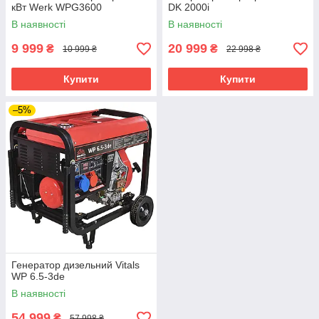
кВт Werk WPG3600
DK 2000i
В наявності
В наявності
9 999
20 999
₴
₴
10 999 ₴
22 998 ₴
Купити
Купити
–5%
Генератор дизельний Vitals
WP 6.5-3de
В наявності
54 999
₴
57 998 ₴