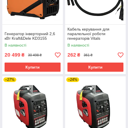
Кабель керування для
Генератор інверторний 2,6
паралельної роботи
кВт Kraft&Dele KD3155
генераторів Vitals
В наявності
В наявності
20 499
262
₴
₴
30 498 ₴
361 ₴
Купити
Купити
–27%
–24%