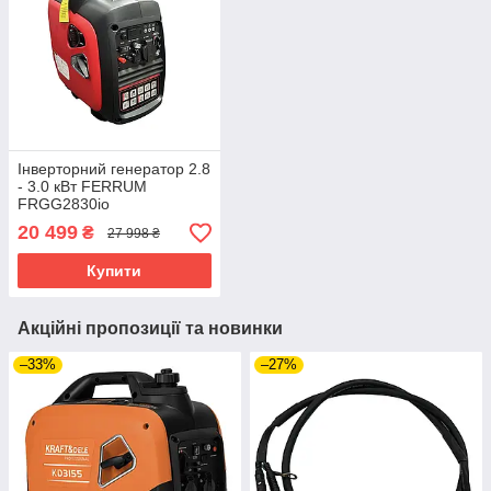
Інверторний генератор 2.8
- 3.0 кВт FERRUM
FRGG2830io
20 499
₴
27 998 ₴
Купити
Акційні пропозиції та новинки
–33%
–27%