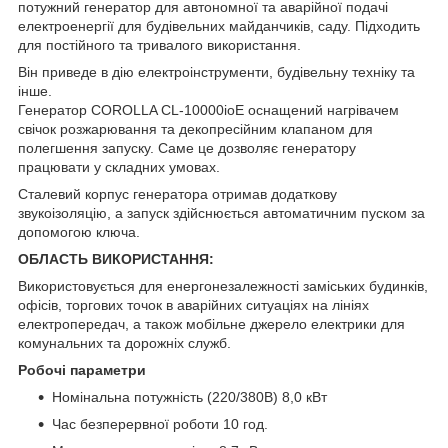
потужний генератор для автономної та аварійної подачі
електроенергії для будівельних майданчиків, саду. Підходить
для постійного та тривалого використання.
Він приведе в дію електроінструменти, будівельну техніку та
інше.
Генератор COROLLA CL-10000ioE оснащений нагрівачем
свічок розжарювання та декопресійним клапаном для
полегшення запуску. Саме це дозволяє генератору
працювати у складних умовах.
Сталевий корпус генератора отримав додаткову
звукоізоляцію, а запуск здійснюється автоматичним пуском за
допомогою ключа.
ОБЛАСТЬ ВИКОРИСТАННЯ:
Використовується для енергонезалежності заміських будинків,
офісів, торгових точок в аварійних ситуаціях на лініях
електропередач, а також мобільне джерело електрики для
комунальних та дорожніх служб.
Робочі параметри
Номінальна потужність (220/380В) 8,0 кВт
Час безперервної роботи 10 год.