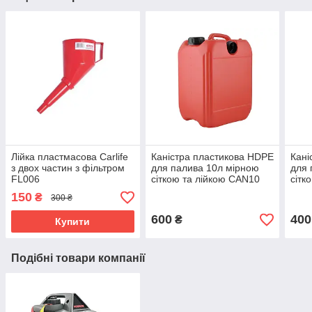
Лійка пластмасова Carlife
Каністра пластикова HDPE
Кані
з двох частин з фільтром
для палива 10л мірною
для 
FL006
сіткою та лійкою CAN10
сітк
150
₴
300 ₴
600
400
₴
Купити
Подібні товари компанії