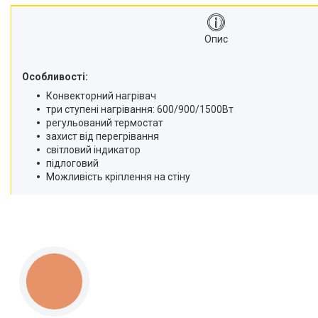
Опис
Особливості:
Конвекторний нагрівач
три ступені нагрівання: 600/900/1500Вт
регульований термостат
захист від перегрівання
світловий індикатор
підлоговий
Можливість кріплення на стіну
КНОПКА
ЗВ'ЯЗКУ