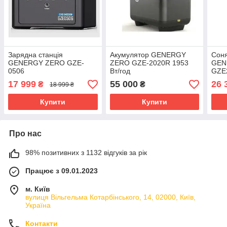
Зарядна станція
Акумулятор GENERGY
Сон
GENERGY ZERO GZE-
ZERO GZE-2020R 1953
GEN
0506
Вт/год
GZE
17 999
55 000
26 
₴
₴
18 999 ₴
Купити
Купити
Про нас
98% позитивних з 1132 відгуків за рік
Працює з 09.01.2023
м. Київ
вулиця Вільгельма Котарбінського, 14, 02000, Київ,
Україна
Контакти