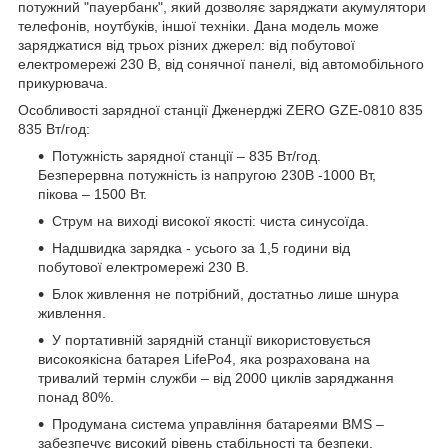
потужний "пауербанк", який дозволяє заряджати акумулятори
телефонів, ноутбуків, іншої техніки. Дана модель може
заряджатися від трьох різних джерел: від побутової
електромережі 230 В, від сонячної панелі, від автомобільного
прикурювача.
Особливості зарядної станції Дженерджі ZERO GZE-0810 835
835 Вт/год:
Потужність зарядної станції – 835 Вт/год.
Безперервна потужність із напругою 230В -1000 Вт,
пікова – 1500 Вт.
Струм на виході високої якості: чиста синусоїда.
Надшвидка зарядка - усього за 1,5 години від
побутової електромережі 230 В.
Блок живлення не потрібний, достатньо лише шнура
живлення.
У портативній зарядній станції використовується
високоякісна батарея LifePo4, яка розрахована на
тривалий термін служби – від 2000 циклів заряджання
понад 80%.
Продумана система управління батареями BMS –
забезпечує високий рівень стабільності та безпеки,