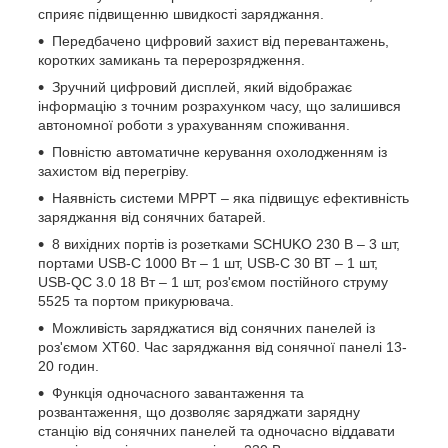
сприяє підвищенню швидкості заряджання.
Передбачено цифровий захист від перевантажень,
коротких замикань та перерозрядження.
Зручний цифровий дисплей, який відображає
інформацію з точним розрахунком часу, що залишився
автономної роботи з урахуванням споживання.
Повністю автоматичне керування охолодженням із
захистом від перегріву.
Наявність системи MPPT – яка підвищує ефективність
заряджання від сонячних батарей.
8 вихідних портів із розетками SCHUKO 230 В – 3 шт,
портами USB-С 1000 Вт – 1 шт, USB-С 30 ВТ – 1 шт,
USB-QС 3.0 18 Вт – 1 шт, роз'ємом постійного струму
5525 та портом прикурювача.
Можливість заряджатися від сонячних панелей із
роз'ємом ХТ60. Час заряджання від сонячної панелі 13-
20 годин.
Функція одночасного завантаження та
розвантаження, що дозволяє заряджати зарядну
станцію від сонячних панелей та одночасно віддавати