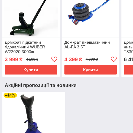
Домкрат підкатний
Домкрат пневматичний
Домк
гідравлічний WUBER
AL-FA 3.5Т
низь
W22020 3000кг
T830
3 999
4 399
6 4
₴
₴
4 199 ₴
4 699 ₴
Купити
Купити
Акційні пропозиції та новинки
–14%