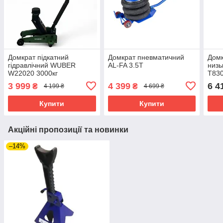
Домкрат підкатний
Домкрат пневматичний
Домк
гідравлічний WUBER
AL-FA 3.5Т
низь
W22020 3000кг
T830
3 999
4 399
6 4
₴
₴
4 199 ₴
4 699 ₴
Купити
Купити
Акційні пропозиції та новинки
–14%