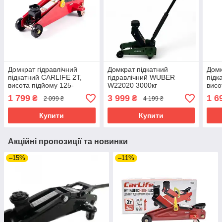
Домкрат гідравлічний
Домкрат підкатний
Домк
підкатний CARLIFE 2Т,
гідравлічний WUBER
підк
висота підйому 125-
W22020 3000кг
висо
305мм,пластикова
305м
1 799
3 999
1 6
₴
₴
2 099 ₴
4 199 ₴
упаковка
Купити
Купити
Акційні пропозиції та новинки
–15%
–11%