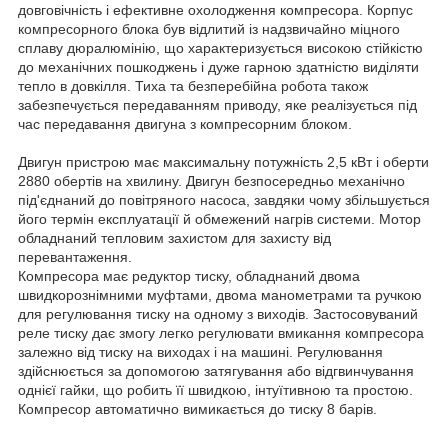
довговічність і ефективне охолодження компресора. Корпус
компресорного блока був відлитий із надзвичайно міцного
сплаву дюралюмінію, що характеризується високою стійкістю
до механічних пошкоджень і дуже гарною здатністю виділяти
тепло в довкілля. Тиха та безперебійна робота також
забезпечується передаванням приводу, яке реалізується під
час передавання двигуна з компресорним блоком.
Двигун пристрою має максимальну потужність 2,5 кВт і оберти
2880 обертів на хвилину. Двигун безпосередньо механічно
під'єднаний до повітряного насоса, завдяки чому збільшується
його термін експлуатації й обмежений нагрів системи. Мотор
обладнаний тепловим захистом для захисту від
перевантаження.
Компресора має редуктор тиску, обладнаний двома
швидкорознімними муфтами, двома манометрами та ручкою
для регулювання тиску на одному з виходів. Застосовуваний
реле тиску дає змогу легко регулювати вмикання компресора
залежно від тиску на виходах і на машині. Регулювання
здійснюється за допомогою затягування або відгвинчування
однієї гайки, що робить її швидкою, інтуїтивною та простою.
Компресор автоматично вимикається до тиску 8 барів.