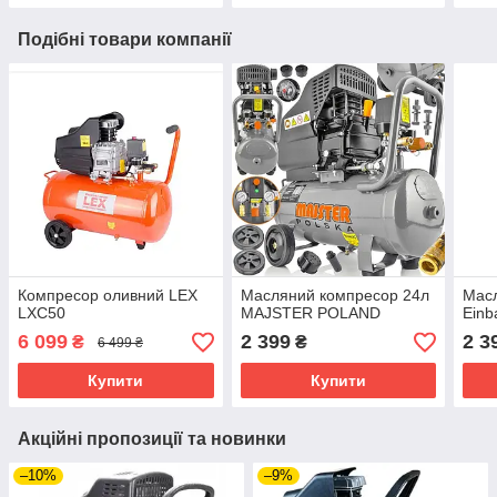
Подібні товари компанії
Компресор оливний LEX
Масляний компресор 24л
Мас
LXC50
MAJSTER POLAND
Einb
6 099
2 399
2 3
₴
₴
6 499 ₴
Купити
Купити
Акційні пропозиції та новинки
–10%
–9%