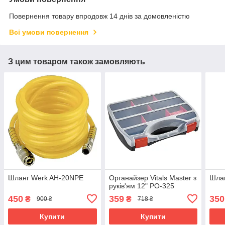
Повернення товару впродовж 14 днів за домовленістю
Всі умови повернення
З цим товаром також замовляють
Шланг Werk AH-20NPE
Органайзер Vitals Master з
Шла
руків'ям 12" PO-325
450
359
350
₴
₴
900 ₴
718 ₴
Купити
Купити