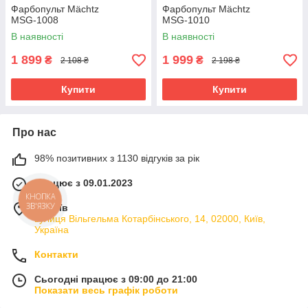
Фарбопульт Mächtz
Фарбопульт Mächtz
MSG‑1008
MSG‑1010
В наявності
В наявності
1 899
1 999
₴
₴
2 108 ₴
2 198 ₴
Купити
Купити
Про нас
98% позитивних з 1130 відгуків за рік
Працює з 09.01.2023
КНОПКА
ЗВ'ЯЗКУ
м. Київ
вулиця Вільгельма Котарбінського, 14, 02000, Київ,
Україна
Контакти
Сьогодні працює з 09:00 до 21:00
Показати весь графік роботи