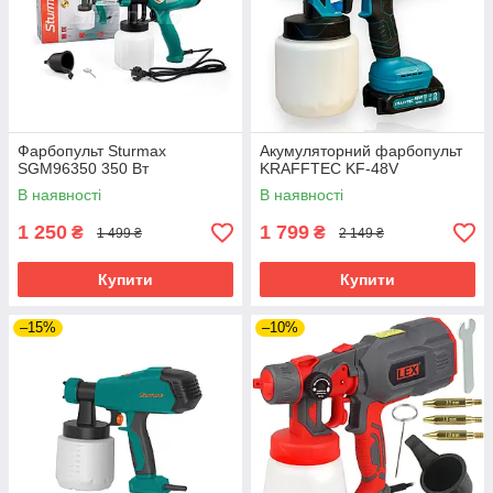
Фарбопульт Sturmax
Акумуляторний фарбопульт
SGM96350 350 Вт
KRAFFTEC KF-48V
В наявності
В наявності
1 250
1 799
₴
₴
1 499 ₴
2 149 ₴
Купити
Купити
–15%
–10%