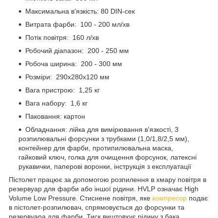
Максимальна в'язкість: 80 DIN-сек
Витрата фарби: 100 - 200 мл/хв
Потік повітря: 160 л/хв
Робочий діапазон: 200 - 250 мм
Робоча ширина: 200 - 300 мм
Розміри: 290x280x120 мм
Вага пристрою: 1,25 кг
Вага набору: 1,6 кг
Паковання: картон
Обладнання: лійка для вимірювання в'язкості, 3
розпилювальні форсунки з трубками (1,0/1,8/2,5 мм),
контейнер для фарби, протипилювальна маска,
гайковий ключ, голка для очищення форсунок, латексні
рукавички, паперові воронки, інструкція з експлуатації
Пістолет працює за допомогою розпилення в хмару повітря в
резервуар для фарби або іншої рідини. HVLP означає High
Volume Low Pressure. Стиснене повітря, яке
компресор
подає
в пістолет-розпилювач, спрямовується до форсунки та
резервуара для фарби. Тиск виштовхує рідину з бака.