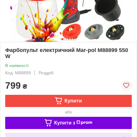
Фарбопульт електричний Mar-pol M88899 550
W
В наявності
Код: M88899
Роздріб
799
₴
Купити
або
Купити з