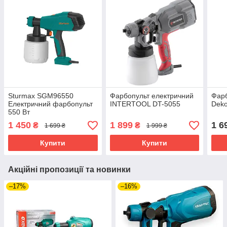
Sturmax SGM96550
Фарбопульт електричний
Фарб
Електричний фарбопульт
INTERTOOL DT-5055
Dek
550 Вт
1 450
1 899
1 6
₴
₴
1 699 ₴
1 999 ₴
Купити
Купити
Акційні пропозиції та новинки
–17%
–16%