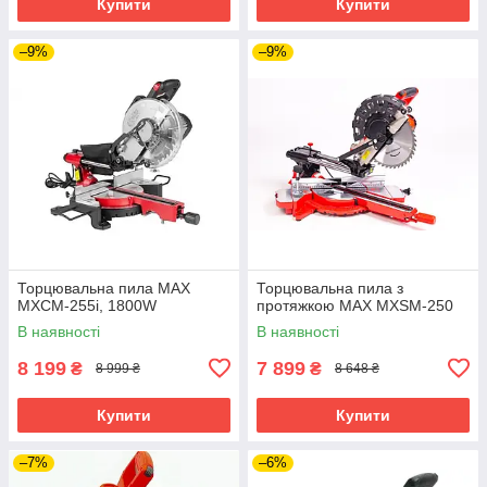
Купити
Купити
–9%
–9%
Торцювальна пила MAX
Торцювальна пила з
MXCM-255i, 1800W
протяжкою MAX MXSM-250
В наявності
В наявності
8 199
7 899
₴
₴
8 999 ₴
8 648 ₴
Купити
Купити
–7%
–6%