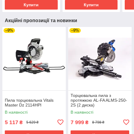
Купити
Купити
Акційні пропозиції та новинки
–9%
–9%
Торцювальна пила з
Пила торцювальна Vitals
протяжкою AL-FA ALMS-250-
Master Dz 2114HPl
2S (2 диска)
В наявності
В наявності
5 117
7 999
₴
₴
5 629 ₴
8 798 ₴